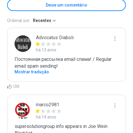
Deixe um comentário
Ordenar por:
Recentes
Advocatus Diaboli
há 13 anos
Постоянная рассылка email спама! / Regular 
email spam sending!
Mostrar tradução
Útil
marco2981
há 14 anos
supersolutiongroup.info appears in Joe Wein 