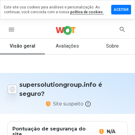
Este site usa cookies para análises e personalização. Ao
m comentário
ACEITAR
continuar, você concorda com a nossa
política de cookies.
utiongroup.info
menu
Visão geral
Avaliações
Sobre
De 1
a 5,
que
nota
você
daria
supersolutiongroup.info é
a
seguro?
este
site?
Site suspeito
Pontuação de segurança do
N/A
site