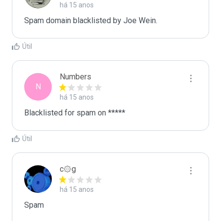
há 15 anos
Spam domain blacklisted by Joe Wein.
Útil
Numbers
N
há 15 anos
Blacklisted for spam on *****
Útil
c۞g
há 15 anos
Spam
