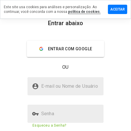
Este site usa cookies para análises e personalização. Ao
 um
ACEITAR
continuar, você concorda com a nossa
política de cookies.
tário em
boulavard.cn
Entrar abaixo
menu
Visão geral
Avaliações
Sobre
ENTRAR COM GOOGLE
De 1
a 5,
que
OU
nota
você
daria
suzukiboulavard.cn é seguro?
a
E-mail ou Nome de Usuário
este
Site suspeito
site?
Senha
Pontuação de segurança do
23%
Esqueceu a Senha?
site