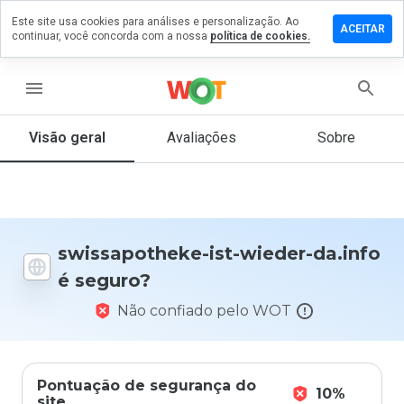
Este site usa cookies para análises e personalização. Ao
e um
ACEITAR
continuar, você concorda com a nossa
política de cookies.
ntário em
sapotheke-
ieder-
menu
fo
Visão geral
Avaliações
Sobre
De 1
a 5,
que
nota
swissapotheke-ist-wieder-da.info
você
é seguro?
daria
a
Não confiado pelo WOT
este
site?
Pontuação de segurança do
10%
site