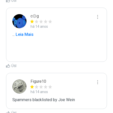
Útil
c۞g
há 14 anos
...
 Leia Mais
Útil
Figure10
há 14 anos
Spammers blacklisted by Joe Wein 