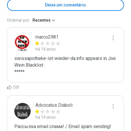
Deixe um comentário
Ordenar por:
Recentes
marco2981
há 14 anos
swissapotheke-ist-wieder-da.info appears in Joe 
Wein Blacklist

*****
Útil
Advocatus Diaboli
há 14 anos
Рассылка email спама! / Email spam sending! 
