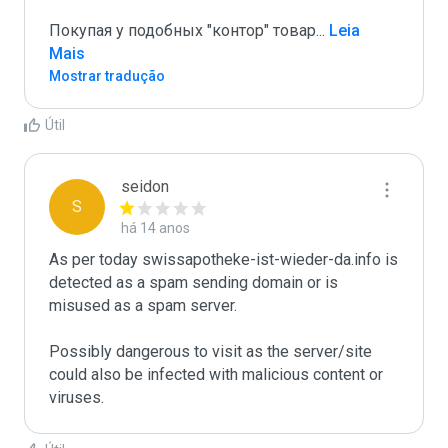
Покупая у подобных "контор" товар
...
 Leia 
Mais
Mostrar tradução
Útil
seidon
S
há 14 anos
As per today swissapotheke-ist-wieder-da.info is 
detected as a spam sending domain or is 
misused as a spam server. 

Possibly dangerous to visit as the server/site 
could also be infected with malicious content or 