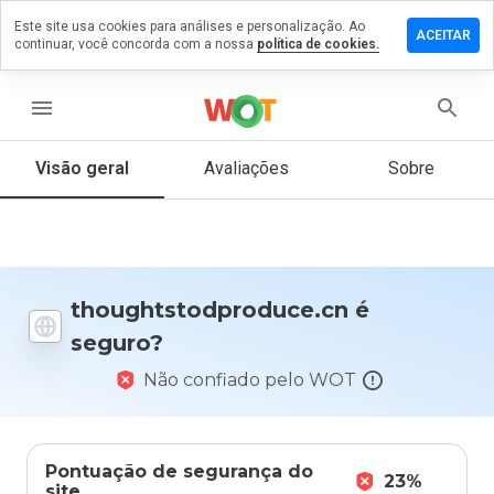
Este site usa cookies para análises e personalização. Ao
m comentário
ACEITAR
continuar, você concorda com a nossa
política de cookies.
stodproduce.cn
menu
Visão geral
Avaliações
Sobre
De 1
a 5,
que
nota
você
daria
thoughtstodproduce.cn é
a
seguro?
este
site?
Não confiado pelo WOT
Pontuação de segurança do
23%
site