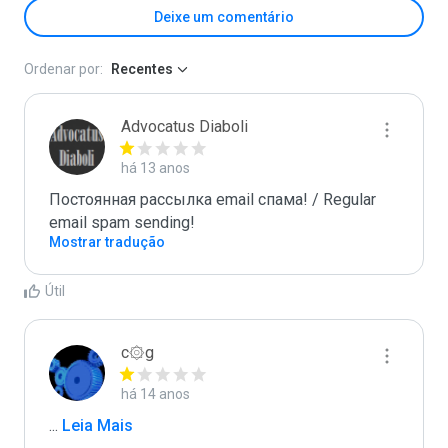
Deixe um comentário
Ordenar por:
Recentes
Advocatus Diaboli
há 13 anos
Постоянная рассылка email спама! / Regular 
email spam sending!
Mostrar tradução
Útil
c۞g
há 14 anos
...
 Leia Mais