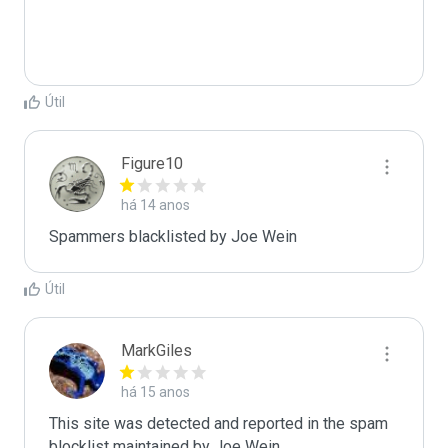
Útil
Figure10
há 14 anos
Spammers blacklisted by Joe Wein 
Útil
MarkGiles
há 15 anos
This site was detected and reported in the spam 
blocklist maintained by Joe Wein.
