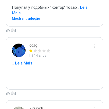
Покупая у подобных "контор" товар
...
 Leia 
Mais
Mostrar tradução
Útil
c۞g
há 14 anos
...
 Leia Mais
Útil
Figure10