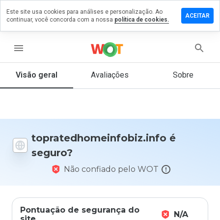
Este site usa cookies para análises e personalização. Ao
 comentário em
ACEITAR
continuar, você concorda com a nossa
política de cookies.
omeinfobiz.info
menu
Visão geral
Avaliações
Sobre
De 1
a 5,
que
nota
você
daria
a
topratedhomeinfobiz.info é
este
seguro?
site?
Não confiado pelo WOT
Pontuação de segurança do
N/A
site