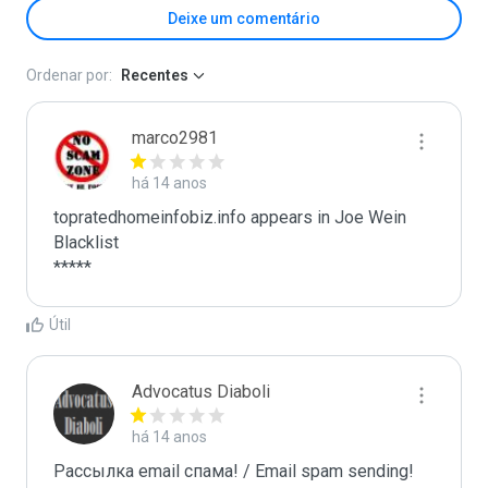
Deixe um comentário
Ordenar por:
Recentes
marco2981
há 14 anos
topratedhomeinfobiz.info appears in Joe Wein 
Blacklist

*****
Útil
Advocatus Diaboli
há 14 anos
Рассылка email спама! / Email spam sending! 
