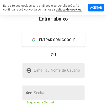
Este site usa cookies para análises e personalização. Ao
 um
ACEITAR
continuar, você concorda com a nossa
política de cookies.
tário em
medicisla.ru
Entrar abaixo
menu
Visão geral
Avaliações
Sobre
ENTRAR COM GOOGLE
De 1
a 5,
que
OU
nota
você
daria
ubzza.medicisla.ru é seguro?
a
E-mail ou Nome de Usuário
este
Não confiado pelo WOT
site?
Senha
Pontuação de segurança do site
1%
Esqueceu a Senha?