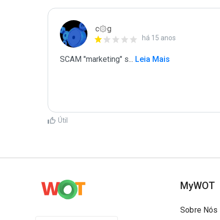
c۞g
há 15 anos
SCAM "marketing" s
...
 Leia Mais
Útil
MyWOT
Sobre Nós