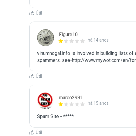
Útil
Figure10
há 14 anos
vinumnogal.info is involved in building lists o
spammers. see-http://www.mywot.com/en/foru
Útil
marco2981
há 15 anos
Útil