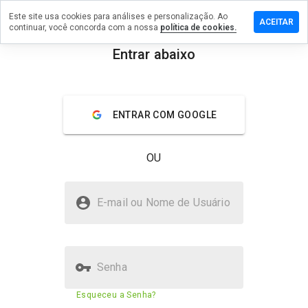
Este site usa cookies para análises e personalização. Ao
ixe um
ACEITAR
continuar, você concorda com a nossa
política de cookies.
mentário
m
Entrar abaixo
force-
menu
m.ru
Visão geral
Avaliações
Sobre
ENTRAR COM GOOGLE
De 1
OU
a 5,
que
nota
xlforce-com.ru é seguro?
você
E-mail ou Nome de Usuário
daria
Site desconhecido
a
este
site?
Senha
Pontuação de segurança do
10%
Esqueceu a Senha?
site