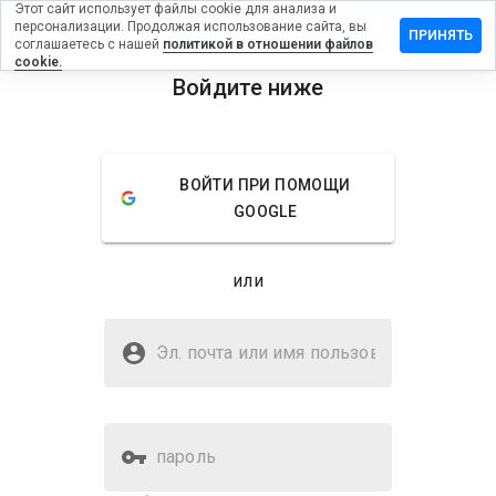
Этот сайт использует файлы cookie для анализа и
персонализации. Продолжая использование сайта, вы
авить
ПРИНЯТЬ
соглашаетесь с нашей
политикой в отношении файлов
ыв на
cookie.
baoyun.net
Войдите ниже
menu
Обзор
Отзывы
Информация
ВОЙТИ ПРИ ПОМОЩИ
Как бы
GOOGLE
вы
оценили
этот
или
сайт от
1 до 5?
Безопасен ли arabaoyun.net?
Эл. почта или имя
Подозрительный сайт
пользователя
пароль
Оценка безопасности веб-
Нет
сайта