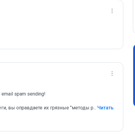
email spam sending!

уги, вы оправдаете их грязные "методы р
...
 Читать 