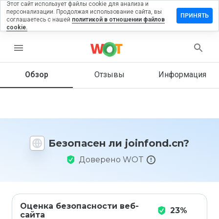
Этот сайт использует файлы cookie для анализа и
персонализации. Продолжая использование сайта, вы
ставить
ПРИНЯТЬ
соглашаетесь с нашей
политикой в отношении файлов
тзыв на
cookie.
infond.cn
menu
Обзор
Отзывы
Информация
Как бы
вы
оценили
этот
сайт от
1 до 5?
Безопасен ли joinfond.cn?
Доверено WOT
Оценка безопасности веб-
23%
сайта