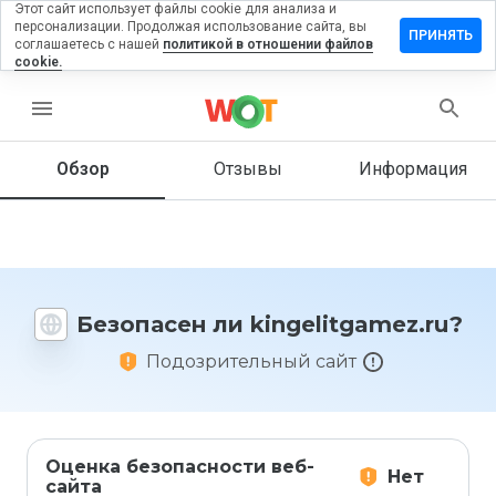
Этот сайт использует файлы cookie для анализа и
персонализации. Продолжая использование сайта, вы
вить
ПРИНЯТЬ
соглашаетесь с нашей
политикой в отношении файлов
в на
cookie.
litgamez.ru
menu
Обзор
Отзывы
Информация
Как бы
вы
оценили
этот
сайт от
1 до 5?
Безопасен ли kingelitgamez.ru?
Подозрительный сайт
Оценка безопасности веб-
Нет
сайта