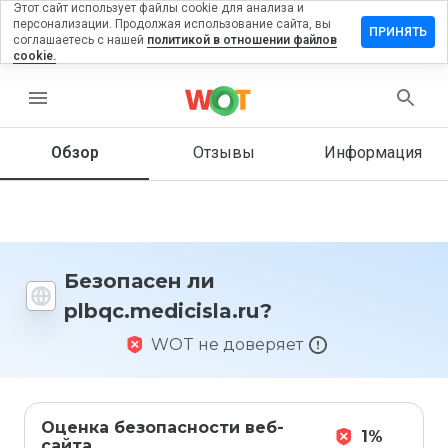
Этот сайт использует файлы cookie для анализа и
персонализации. Продолжая использование сайта, вы
вить отзыв
ПРИНЯТЬ
соглашаетесь с нашей
политикой в отношении файлов
cookie.
medicisla.ru
menu
Обзор
Отзывы
Информация
Как бы
вы
оценили
этот
сайт от
1 до 5?
Безопасен ли
plbqc.medicisla.ru?
WOT не доверяет
Оценка безопасности веб-
1%
сайта