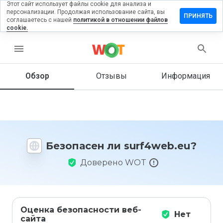
Этот сайт использует файлы cookie для анализа и
персонализации. Продолжая использование сайта, вы
тавить
ПРИНЯТЬ
соглашаетесь с нашей
политикой в отношении файлов
зыв на
cookie.
rf4web.eu
menu
Обзор
Отзывы
Информация
Как бы
вы
оценили
этот
сайт от
1 до 5?
Безопасен ли surf4web.eu?
Доверено WOT
Оценка безопасности веб-
Нет
сайта