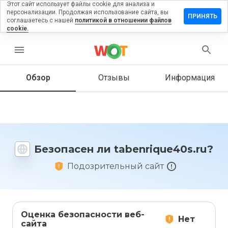
Этот сайт использует файлы cookie для анализа и
персонализации. Продолжая использование сайта, вы
вить
ПРИНЯТЬ
соглашаетесь с нашей
политикой в отношении файлов
в на
cookie.
rique40s.ru
menu
Обзор
Отзывы
Информация
Как бы
вы
оценили
этот
сайт от
1 до 5?
Безопасен ли tabenrique40s.ru?
Подозрительный сайт
Оценка безопасности веб-
Нет
сайта