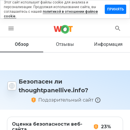
Этот сайт использует файлы cookie для анализа и
персонализации. Продолжая использование сайта, вы
ть отзыв на
ПРИНЯТЬ
соглашаетесь с нашей
политикой в отношении файлов
panellive.info
cookie.
menu
Обзор
Отзывы
Информация
Как бы
вы
оценили
этот
сайт от
1 до 5?
Безопасен ли
thoughtpanellive.info?
Подозрительный сайт
Оценка безопасности веб-
23%
сайта