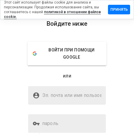
Этот сайт использует файлы cookie для анализа и
персонализации. Продолжая использование сайта, вы
авить
ПРИНЯТЬ
соглашаетесь с нашей
политикой в отношении файлов
ыв на
cookie.
ymovies.cn
Войдите ниже
menu
Обзор
Отзывы
Информация
ВОЙТИ ПРИ ПОМОЩИ
Как бы
GOOGLE
вы
оценили
этот
или
сайт от
1 до 5?
Безопасен ли tocaymovies.cn?
Эл. почта или имя
Неизвестный веб-сайт
пользователя
пароль
Оценка безопасности веб-
Нет
сайта