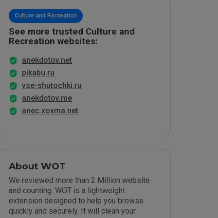
Culture and Recreation
See more trusted Culture and
Recreation websites:
anekdotov.net
pikabu.ru
vse-shutochki.ru
anekdotov.me
anec.xoxma.net
About WOT
We reviewed more than 2 Million website
and counting. WOT is a lightweight
extension designed to help you browse
quickly and securely. It will clean your