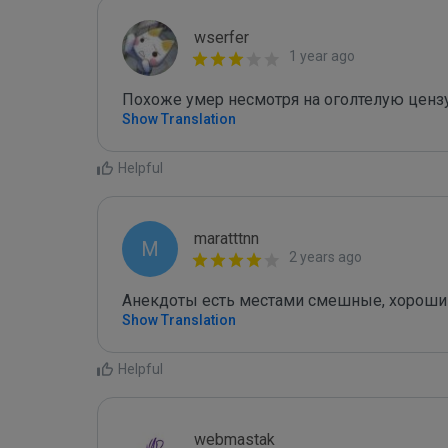
wserfer
1 year ago
Похоже умер несмотря на оголтелую ценз
Show Translation
Helpful
maratttnn
M
2 years ago
Анекдоты есть местами смешные, хороши
Show Translation
Helpful
webmastak