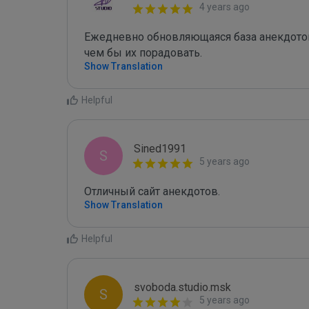
4 years ago
Ежедневно обновляющаяся база анекдотов,
чем бы их порадовать.
Show Translation
Helpful
Sined1991
S
5 years ago
Отличный сайт анекдотов.
Show Translation
Helpful
svoboda.studio.msk
S
5 years ago