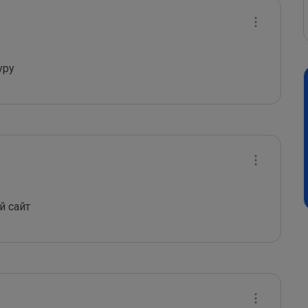
уру
й сайт