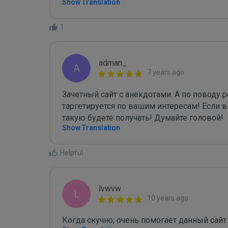
Show Translation
1
adman_
A
7 years ago
Зачетный сайт с анекдотами. А по поводу р
таргетируется по вашим интересам! Если вы
такую будете получать! Думайте головой!
Show Translation
Helpful
lvwvw
L
10 years ago
Когда скучно, очень помогает данный сайт.