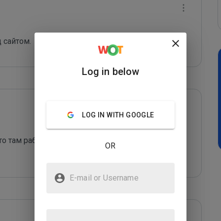
 сайтом.
Log in below
LOG IN WITH GOOGLE
о там работают боги, качество работ низкое, не 
OR
E-mail or Username