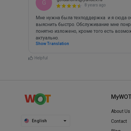
G
8 years ago
Мне нужна была техподдержка  и я сюда об
выяснить быстро. Обслуживание мне понра
понятно изложено, кроме того есть возмож
актуально.
Show Translation
Helpful
MyWO
About Us
English
Contact