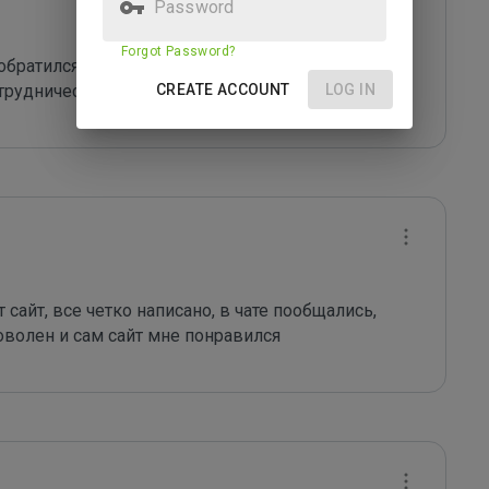
Password
Forgot Password?
ратился за услугой. Все что на сайте было 
CREATE ACCOUNT
LOG IN
отрудничеством остался доволен
 сайт, все четко написано, в чате пообщались, 
доволен и сам сайт мне понравился