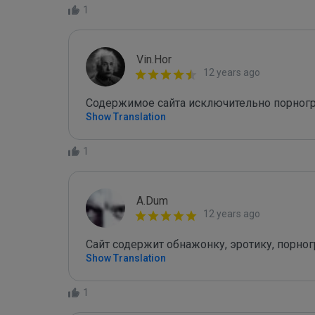
1
Vin.Hor
12 years ago
Содержимое сайта исключительно порног
Show Translation
1
A.Dum
12 years ago
Сайт содержит обнажонку, эротику, порно
Show Translation
1