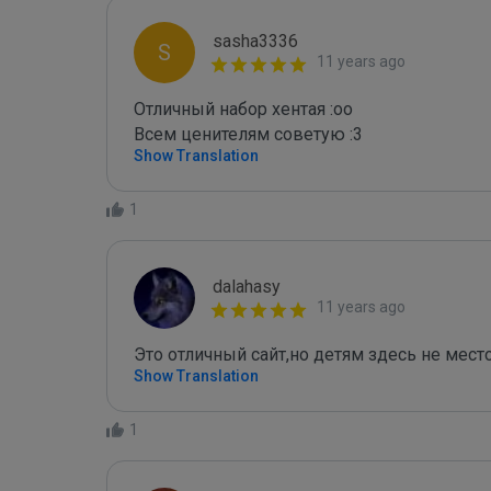
sasha3336
S
11 years ago
Отличный набор хентая :оо

Всем ценителям советую :3
Show Translation
1
dalahasy
11 years ago
Это отличный сайт,но детям здесь не место
Show Translation
1