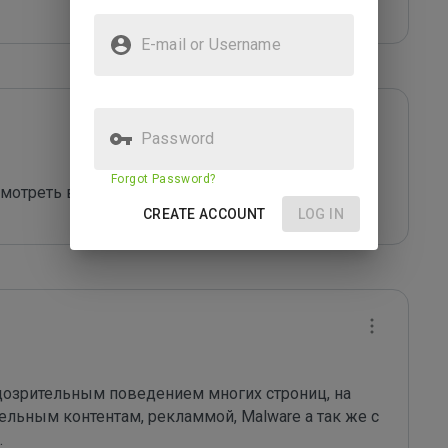
E-mail or Username
Password
Forgot Password?
CREATE ACCOUNT
LOG IN
одозрительным поведением многих строниц, на 
льным контентам, рекламмой, Malware а так же с 
.