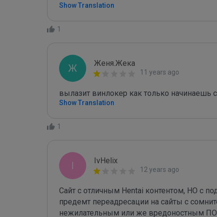
Show Translation
1
Женя.Жека
Ж
11 years ago
Show Translation
1
IvHelix
I
12 years ago
Сайт с отличным Hentai контентом, НО с п
предемт переадресации на сайты с сомните
нежилательным или же вредоностным ПО