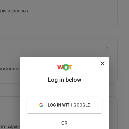
для взрослых
кий контент!
Log in below
LOG IN WITH GOOGLE
OR
о характера, опасно для детей 