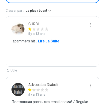
Classer par :
Le plus récent
GURBL
il y a 13 ans
 spammers hit
...
 Lire La Suite
Utile
Advocatus Diaboli
il y a 13 ans
Постоянная рассылка email спама! / Regular 