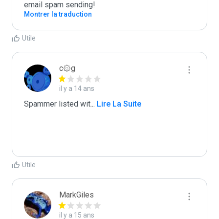
email spam sending!
Montrer la traduction
Utile
c۞g
il y a 14 ans
Spammer listed wit
...
 Lire La Suite
Utile
MarkGiles
il y a 15 ans