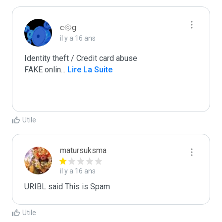
c۞g
il y a 16 ans
Identity theft / Credit card abuse

FAKE onlin
...
 Lire La Suite
Utile
matursuksma
il y a 16 ans
URIBL said This is Spam
Utile