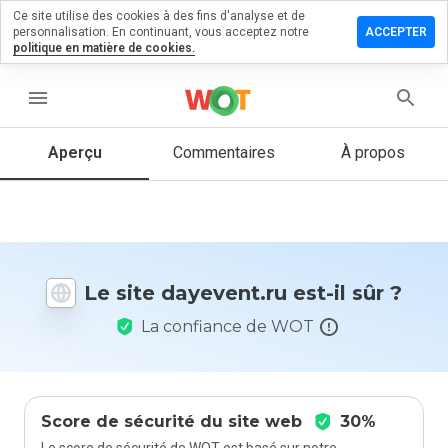
Ce site utilise des cookies à des fins d'analyse et de
sser un
personnalisation. En continuant, vous acceptez notre
ACCEPTER
mmentaire
politique en matière de cookies.
event.ru
menu
Aperçu
Commentaires
À propos
Quelle
note entre
1 et 5
donneriez-
vous à ce
Le site dayevent.ru est-il sûr ?
site ?
La confiance de WOT
Score de sécurité du site web
30%