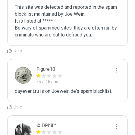
This site was detected and reported in the spam 
blocklist maintained by Joe Wein.

It is listed at *****

Be wary of spammed sites, they are often run by 
criminals who are out to defraud you.
Utile
Figure10
il y a 15 ans
dayevent.ru is on Joewein.de's spam blacklist.
Utile
© DPhil™