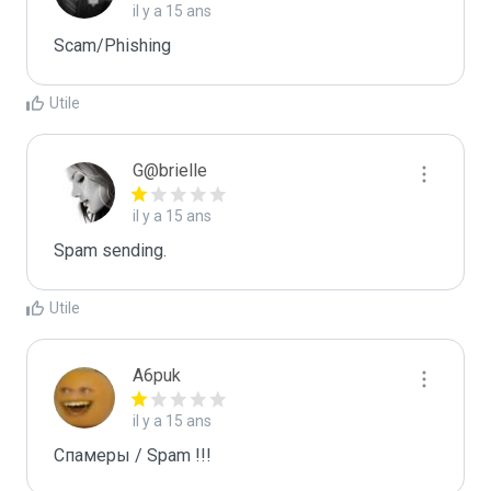
il y a 15 ans
Scam/Phishing
Utile
G@brielle
il y a 15 ans
Spam sending.
Utile
A6puk
il y a 15 ans
Спамеры / Spam !!!